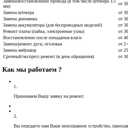
Замена/восстановление провода (в том числе штекера 3.5
от 3
мм)
Замена штекера
от 3
Замена динамика
от 3
Замена аккумулятора (для беспроводных моделей)
от 3
Ремонт платы (пайка, электронные узлы)
от 3
Восстановление после попадания влаги
от 4
Замена/ремонт дуги, оголовья
от 2 
Замена амбушюр
от 2
Срочный/экспресс‑ремонт (в день обращения)
от 3
Как мы работаем ?
1.
Принимаем Вашу заявку на ремонт.
2.
Вы передаете нам Ваше неисправное устройство, приехав 