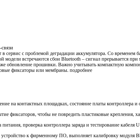
-связи
 в сервис с проблемой деградации аккумулятора. Со временем бат
й модели встречаются сбои Bluetooth – сигнал прерывается при 
акже обновление прошивки. Важно учитывать компактную компон
ковые фиксаторы или мембраны.
подробнее
ние на контактных площадках, состояние платы контроллера и о
тие фиксаторов, чтобы не повредить пластиковые крепления, хар
 питания, проверка контроллера заряда и тестирование кабеля 
стройство к фирменному ПО, выполняет калибровку модуля Bluet